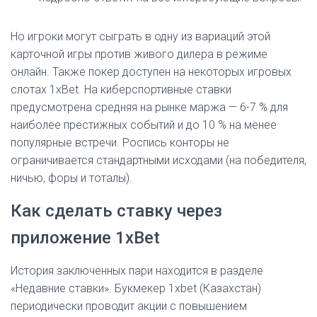
Но игроки могут сыграть в одну из вариаций этой
карточной игры против живого дилера в режиме
онлайн. Также покер доступен на некоторых игровых
слотах 1xBet. На киберспортивные ставки
предусмотрена средняя на рынке маржа — 6-7 % для
наиболее престижных событий и до 10 % на менее
популярные встречи. Роспись конторы не
ограничивается стандартными исходами (на победителя,
ничью, форы и тоталы).
Как сделать ставку через
приложение 1xBet
История заключенных пари находится в разделе
«Недавние ставки». Букмекер 1xbet (Казахстан)
периодически проводит акции с повышением