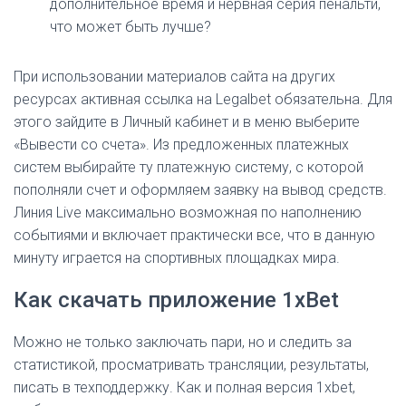
дополнительное время и нервная серия пенальти,
что может быть лучше?
При использовании материалов сайта на других
ресурсах активная ссылка на Legalbet обязательна. Для
этого зайдите в Личный кабинет и в меню выберите
«Вывести со счета». Из предложенных платежных
систем выбирайте ту платежную систему, с которой
пополняли счет и оформляем заявку на вывод средств.
Линия Live максимально возможная по наполнению
событиями и включает практически все, что в данную
минуту играется на спортивных площадках мира.
Как скачать приложение 1xBet
Можно не только заключать пари, но и следить за
статистикой, просматривать трансляции, результаты,
писать в техподдержку. Как и полная версия 1xbet,