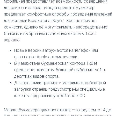
мобильная предоставляет возможность совершения
депозитов и заказа вывода средств. Букмекер
предлагает комфортные способы проведения платежей
для жителей Казахстана. Клуб 1 Xbet не взимает
комиссии, однако ее могут снимать непосредственно
банки или выбранные платежные системы
1xbet
зеркало
.
Новые версии загружаются на телефон или
планшет от Apple автоматически.
В Казахстане букмекерская контора 1xBet
предлагает клиентам большой выбор матчей в
десятках видов спорта.
Для экономии трафика и максимально быстрой
загрузки страниц предусмотрены специальные
клиенты под разные устройства и ОС.
Маржа букмекера для этих ставок — в среднем, от 4 до