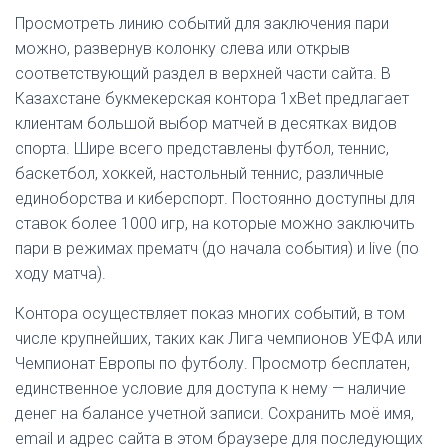
Просмотреть линию событий для заключения пари
можно, развернув колонку слева или открыв
соответствующий раздел в верхней части сайта. В
Казахстане букмекерская контора 1xBet предлагает
клиентам большой выбор матчей в десятках видов
спорта. Шире всего представлены футбол, теннис,
баскетбол, хоккей, настольный теннис, различные
единоборства и киберспорт. Постоянно доступны для
ставок более 1000 игр, на которые можно заключить
пари в режимах прематч (до начала события) и live (по
ходу матча).
Контора осуществляет показ многих событий, в том
числе крупнейших, таких как Лига чемпионов УЕФА или
Чемпионат Европы по футболу. Просмотр бесплатен,
единственное условие для доступа к нему — наличие
денег на балансе учетной записи. Сохранить моё имя,
email и адрес сайта в этом браузере для последующих