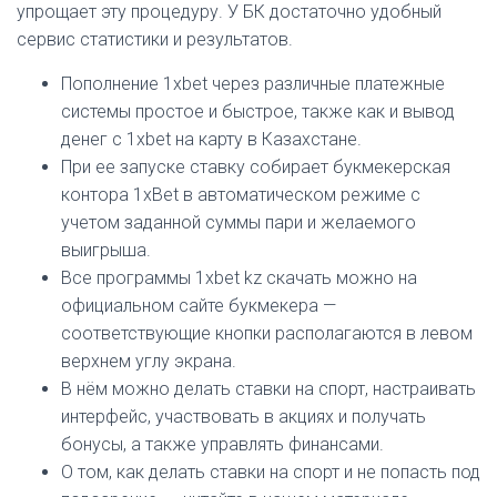
упрощает эту процедуру. У БК достаточно удобный
сервис статистики и результатов.
Пополнение 1xbet через различные платежные
системы простое и быстрое, также как и вывод
денег с 1xbet на карту в Казахстане.
При ее запуске ставку собирает букмекерская
контора 1xBet в автоматическом режиме с
учетом заданной суммы пари и желаемого
выигрыша.
Все программы 1xbet kz скачать можно на
официальном сайте букмекера —
соответствующие кнопки располагаются в левом
верхнем углу экрана.
В нём можно делать ставки на спорт, настраивать
интерфейс, участвовать в акциях и получать
бонусы, а также управлять финансами.
О том, как делать ставки на спорт и не попасть под