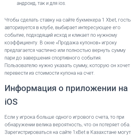
андроид, так и для ios.
Чтобы сделать ставку на сайте букмекера 1 Xbet, гость
авторизуется в клубе, выбирает интересующее его
событие, подходящий исход и кликает по нужному
коэффициенту. В окне «Продажа купонов» игроку
предлагается частично или полностью вернуть сумму
пари до завершения спортивного события.
Пользователю нужно указать сумму, которую он хочет
перевести из стоимости купона на счет.
Информация о приложении на
iOS
Если у игрока больше одного игрового счета, то при
обнаружении велика вероятность, что он потеряет оба.
Зарегистрироваться на сайте 1xBet в Казахстане могут