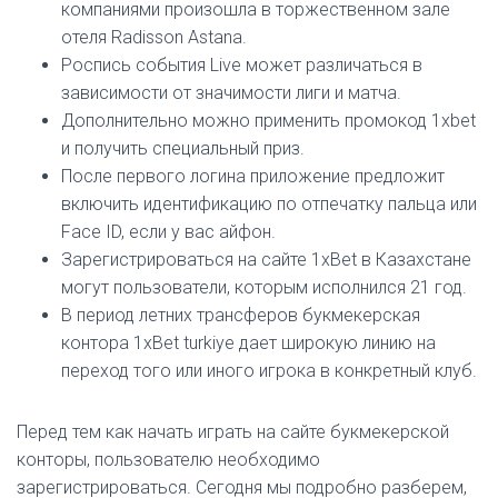
компаниями произошла в торжественном зале
отеля Radisson Astana.
Роспись события Live может различаться в
зависимости от значимости лиги и матча.
Дополнительно можно применить промокод 1xbet
и получить специальный приз.
После первого логина приложение предложит
включить идентификацию по отпечатку пальца или
Face ID, если у вас айфон.
Зарегистрироваться на сайте 1xBet в Казахстане
могут пользователи, которым исполнился 21 год.
В период летних трансферов букмекерская
контора 1xBet turkiye дает широкую линию на
переход того или иного игрока в конкретный клуб.
Перед тем как начать играть на сайте букмекерской
конторы, пользователю необходимо
зарегистрироваться. Сегодня мы подробно разберем,