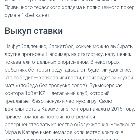
Привычного техасского холдема и полноценного покер
рума в 1xBet kz нет.
Выкуп ставки
На футбол, теннис, баскетбол, хоккей можно выбирать
другие прогнозы. Например, на статистику, нарушения,
показатели отдельных спортсменов. В некоторых
событиях бетторы предугадывают, будет ли удаление,
кто победит — хозяева или гости, произойдет ли «сухой
матч» (победа без пропуска голов). Букмекерская
контора 1xBet KZ — легальный клуб, который
предлагает безопасную и честную игру. Свою
деятельность в Казахстане контора начала в 2016 году,
причем компания постоянно стремится
совершенствовать качество обслуживания. Чемпионат
Мира в Катаре имел немалое количество критики в