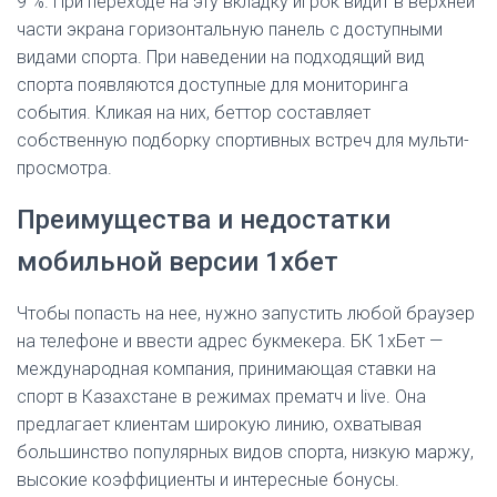
9 %. При переходе на эту вкладку игрок видит в верхней
части экрана горизонтальную панель с доступными
видами спорта. При наведении на подходящий вид
спорта появляются доступные для мониторинга
события. Кликая на них, беттор составляет
собственную подборку спортивных встреч для мульти-
просмотра.
Преимущества и недостатки
мобильной версии 1xбет
Чтобы попасть на нее, нужно запустить любой браузер
на телефоне и ввести адрес букмекера. БК 1хБет —
международная компания, принимающая ставки на
спорт в Казахстане в режимах прематч и live. Она
предлагает клиентам широкую линию, охватывая
большинство популярных видов спорта, низкую маржу,
высокие коэффициенты и интересные бонусы.