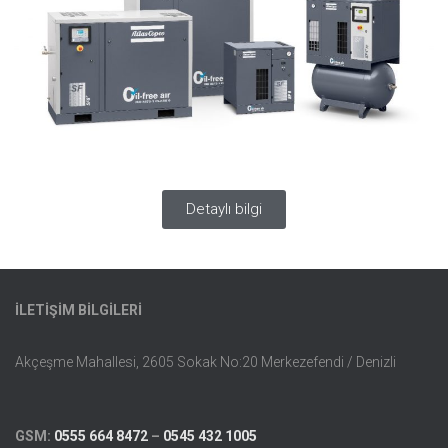
Detaylı bilgi
İLETİŞİM BİLGİLERİ
Akçeşme Mahallesi, 2605 Sokak No:20 Merkezefendi / Denizli
GSM:
0555 664 8472
–
0545 432 1005