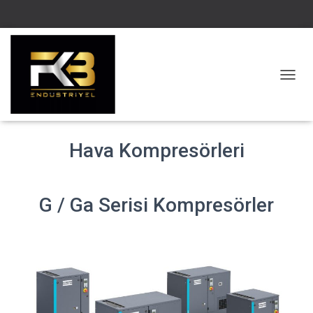
M
E
N
Ü
Y
Hava Kompresörleri
Ü
A
Ç
/
G / Ga Serisi Kompresörler
K
A
P
A